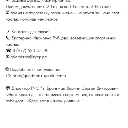
📢 Важные даты для абитуриентов:
Приём документов: с 20 июня по 10 августа 2025 года
⏳ Время на подготовку ограничено – не упустите шанс стать
частью команды чемпионов!
📌 Контакты для связи:
📞 Екатерина Ивановна Рубцова, заведующая спортивной
частью
☎ 8 (977) 623-33-98
✉ priembron@гуор.рф
🌐 Подробнее о поступлении:
👉 http://guorbron.ru/abiturientu
💬 Директор ГУОР г. Бронницы Верлин Сергей Викторович:
"Мы открыты для талантливых спортсменов, готовых расти и
побеждать! Ждём вас в нашем училище!"