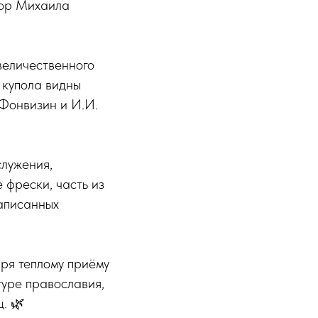
бор Михаила
величественного
 купола видны
 Фонвизин и И.И.
служения,
 фрески, часть из
написанных
аря теплому приёму
туре православия,
. 🌿