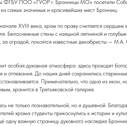
нты ФГБУ ПОО «ГУОР г. Бронницы МО» посетили Со
 из самых значимых и красивейших мест Бронниц.
начале XVIII века, храм по праву считается сердцем 
я. Белоснежные стены с изящной лепниной и голубые
, за оградой, покоятся известные декабристы — М.А.
ит особая духовная атмосфера: здесь проходят бого
я и отпевания. До наших дней сохранились старинные
сстанавливается. Примечательно, что одна из икон, 
ым, хранится в Третьяковской галерее.
сь не только познавательной, но и душевной. Благод
телей храма студенты прикоснулись к истории и куль
щё одну важную страницу духовного наследия Бронниц