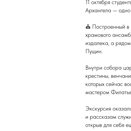
11 октября студе
Архангела — одно
⛪️ Построенный в 
храмового ансамбл
издалека, а рядом
Пущин.
Внутри собора цар
крестины, венчани
которых сейчас во
мастером Филатьев
Экскурсия оказала
и рассказам служи
открыв для себя е