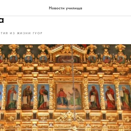
я студентов ГУОР в Собор 
Новости училища
а
ТИЯ ИЗ ЖИЗНИ ГУОР