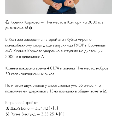
💪 Ксения Коржова — 11-е место в Калгари на 3000 м в
дивизионе А! ❄️
В Калгари завершился второй этап Кубка мира по
конькобежному спорту, где выпускница ГУОР г. Бронницы
МО Ксения Коржова уверенно выступила на дистанции
3000 м в дивизионе А.
Ксения показала время 4:01,74 и заняла 11-е место, набрав
30 квалификационных очков.
По итогам двух этапов у спортсменки уже 55 очков, что
позволяет ей удерживать 15-ю позицию в общем зачёте 📈
В призовой тройке:
🥇 Джой Бёне — 3:54,42 🇳🇱
🥈 Рагне Виклунд — 3:55,25 🇳🇴