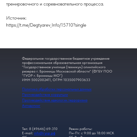
тренировочного и соревновательного процесса.
Источник:
https://t.me/Degtyarev_Info/15710?single
Федеральное государственное бюджетное учреждение
профессиональная образовательная организация
"Государственное училище (техникум) олимпийского
резерва г. Бронницы Московской области" (ФГБУ ПОО
"ГУОР г. Бронницы МО")
ИНН 5002002411, ОГРН 1035007903633
Политика обработки персональных данных
Противодействие коррупции
Противодействие идеологии терроризма
Антидопинг
Тел: 8 (49646) 69-310
Режим работы:
E-mail:
info@гуор.рф
Пн-Пт: с 9:00 до 18:00 МСК