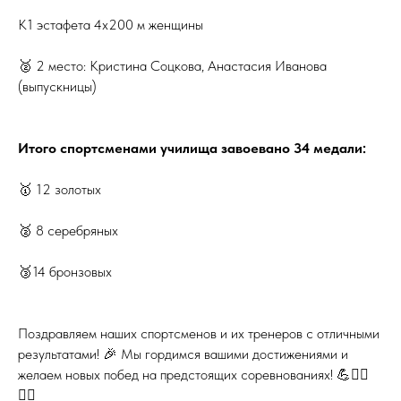
K1 эстафета 4х200 м женщины
🥈 2 место: Кристина Соцкова, Анастасия Иванова
(выпускницы)
Итого спортсменами училища завоевано 34 медали:
🥇 12 золотых
🥈 8 серебряных
🥉14 бронзовых
Поздравляем наших спортсменов и их тренеров с отличными
результатами! 🎉 Мы гордимся вашими достижениями и
желаем новых побед на предстоящих соревнованиях! 💪🚣‍♂️
🚣‍♀️