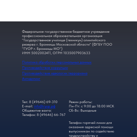
Федеральное государственное бюджетное учреждение
профессиональная образовательная организация
"Государственное училище (техникум) олимпийского
резерва г. Бронницы Московской области" (ФГБУ ПОО
"ГУОР г. Бронницы МО")
ИНН 5002002411, ОГРН 1035007903633
Политика обработки персональных данных
Противодействие коррупции
Противодействие идеологии терроризма
Антидопинг
Тел: 8 (49646) 69-310
Режим работы:
E-mail:
info@гуор.рф
Пн-Пт: с 9:00 до 18:00 МСК
Общежитие вахта:
Сб-Вс: Выходные
Телефон: 8 (49646) 66-767
Телефон горячей линии для
оказания адресной помощи
выпускникам по содействию
трудоустройству и