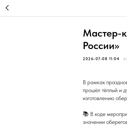
Мастер-к
России»
2026-07-08 11:04
С
В рамках празднов
прошёл тёплый и 
изготовлению обер
📚 В ходе меропри
значении оберегов