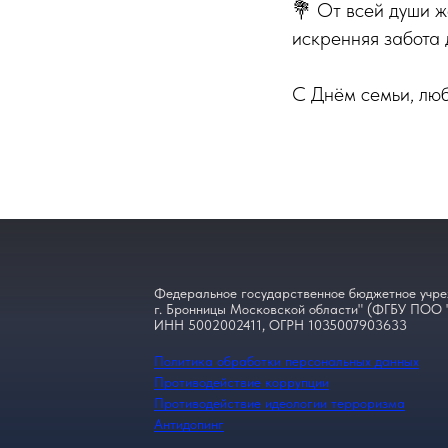
💐 От всей души ж
искренняя забота д
С Днём семьи, люб
Федеральное государственное бюджетное учре
г. Бронницы Московской области" (ФГБУ ПОО 
ИНН 5002002411, ОГРН 1035007903633
Политика обработки персональных данных
Противодействие коррупции
Противодействие идеологии терроризма
Антидопинг