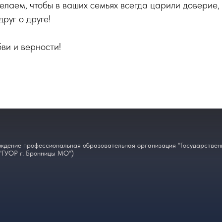
елаем, чтобы в ваших семьях всегда царили доверие,
руг о друге!
ви и верности!
ждение профессиональная образовательная организация "Государственн
"ГУОР г. Бронницы МО")