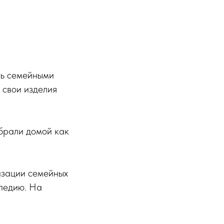
сь семейными
 свои изделия
абрали домой как
изации семейных
следию. На