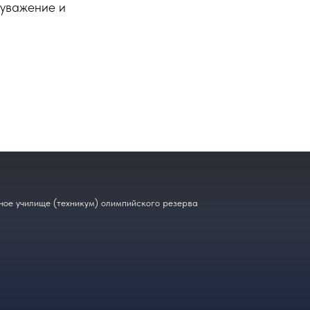
 уважение и
ое училище (техникум) олимпийского резерва