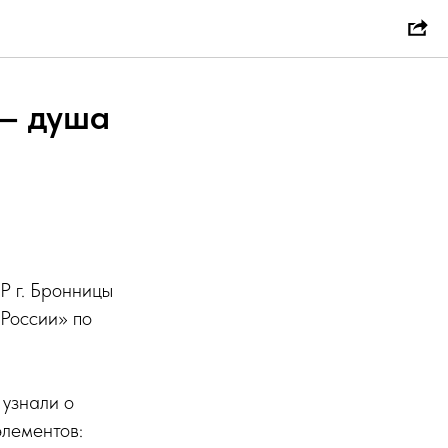
— душа
Р г. Бронницы
России» по
 узнали о
элементов: