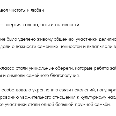
вол чистоты и любви
— энергия солнца, огня и активности
ие было уделено живому общению: участники делили
дали о важности семейных ценностей и вкладывали в
ласса стали уникальные обереги, которые ребята з
 и символы семейного благополучия.
пособствовало укреплению связи поколений, популяр
рованию уважительного отношения к культурному на
се участники стали одной большой дружной семьёй.