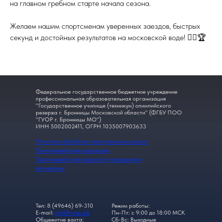
на главном гребном старте начала сезона.
Желаем нашим спортсменам уверенных заездов, быстрых
секунд и достойных результатов на московской воде! 🚣‍♂️🏆
Федеральное государственное бюджетное учреждение
профессиональная образовательная организация
"Государственное училище (техникум) олимпийского
резерва г. Бронницы Московской области" (ФГБУ ПОО
"ГУОР г. Бронницы МО")
ИНН 5002002411, ОГРН 1035007903633
Политика обработки персональных данных
Противодействие коррупции
Противодействие идеологии терроризма
Антидопинг
Тел: 8 (49646) 69-310
Режим работы:
E-mail:
info@гуор.рф
Пн-Пт: с 9:00 до 18:00 МСК
Общежитие вахта:
Сб-Вс: Выходные