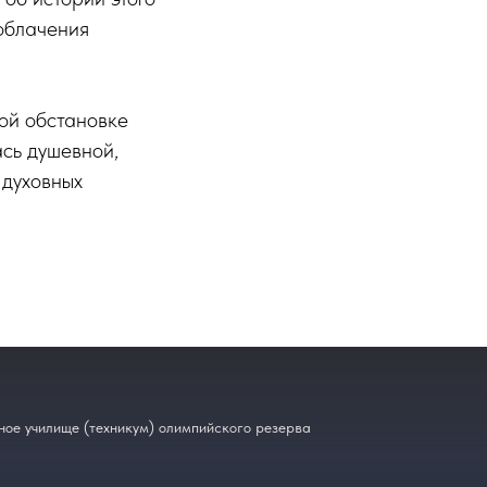
 облачения
ной обстановке
ась душевной,
 духовных
ое училище (техникум) олимпийского резерва