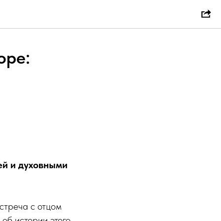
оре:
ей и духовными
встреча с отцом
об истории этого