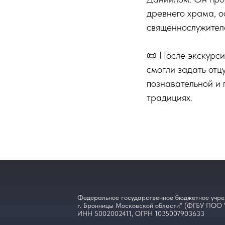
древнего храма, о
священнослужител
📜 После экскурси
смогли задать отц
познавательной и 
традициях.
Федеральное государственное бюджетное учре
г. Бронницы Московской области" (ФГБУ ПОО 
ИНН 5002002411, ОГРН 1035007903633