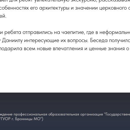
собенностях его архитектуры и значении церковного
ей.
и ребята отправились на чаепитие, где в неформаль
у Даниилу интересующие их вопросы. Беседа получил
подарила всем новые впечатления и ценные знания о
ждение профессиональная образовательная организация "Государственн
"ГУОР г. Бронницы МО")