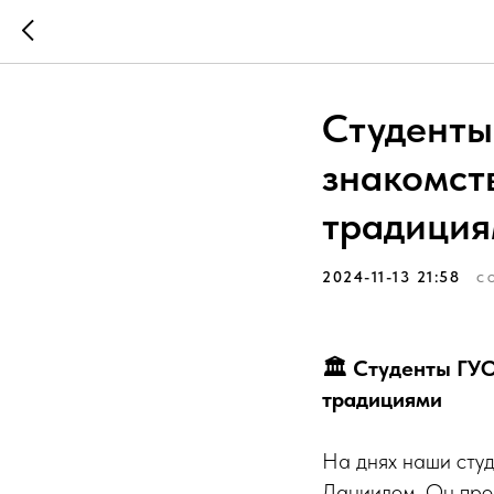
Студенты
знакомст
традици
2024-11-13 21:58
С
🏛️ Студенты ГУ
традициями
На днях наши студ
Даниилом. Он пров