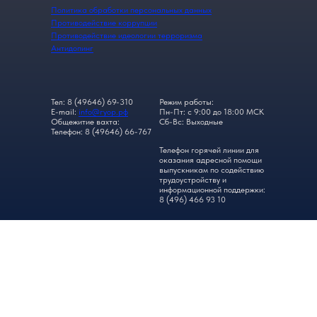
Политика обработки персональных данных
Противодействие коррупции
Противодействие идеологии терроризма
Антидопинг
Тел: 8 (49646) 69-310
Режим работы:
E-mail:
info@гуор.рф
Пн-Пт: с 9:00 до 18:00 МСК
Общежитие вахта:
Сб-Вс: Выходные
Телефон: 8 (49646) 66-767
Телефон горячей линии для
оказания адресной помощи
выпускникам по содействию
трудоустройству и
информационной поддержки:
8 (496) 466 93 10