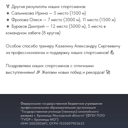
🏅 Другие результаты наших спортсменов:
🔹 Сальникова Ирина — 5 место (1500 м)
🔹 Фролова Олеся — 7 место (3000 м), 11 место (1500 м)
🔹 Бураков Дмитрий — 12 место (5000 м), 5 место в
командном забеге (8 кругов)
Особое спасибо тренеру Казелину Александру Сергеевичу
за профессионализм и поддержку наших спортсменов! 💪
Поздравляем наших спортсменов с отличными
выступлениями! 🎉 Желаем новых побед и рекордов! 🚀
Федеральное государственное бюджетное учреждение
профессиональная образовательная организация
"Государственное училище (техникум) олимпийского
резерва г. Бронницы Московской области" (ФГБУ ПОО
"ГУОР г. Бронницы МО")
ИНН 5002002411, ОГРН 1035007903633