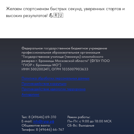
Желаем спортсменам быстрых секунд, уверенных стартов и
высоких результатов! 💪🇷🇺
Федеральное государственное бюджетное учреждение
профессиональная образовательная организация
"Государственное училище (техникум) олимпийского
резерва г. Бронницы Московской области" (ФГБУ ПОО
"ГУОР г. Бронницы МО")
ИНН 5002002411, ОГРН 1035007903633
Политика обработки персональных данных
Противодействие коррупции
Противодействие идеологии терроризма
Антидопинг
Тел: 8 (49646) 69-310
Режим работы:
E-mail:
info@гуор.рф
Пн-Пт: с 9:00 до 18:00 МСК
Общежитие вахта:
Сб-Вс: Выходные
Телефон: 8 (49646) 66-767