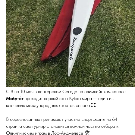
С 8 по 10 мая в венгерском Сегеде на олимпийском канале
Maty-ér
проходит первый этап Кубка мира — один из
ключевых международных стартов сезона 💥
В соревнованиях принимают участие спортсмены из 64
стран, а сам турнир становится важной частью отбора к
Олимпийским играм в Лос-Анджелесе 🏆