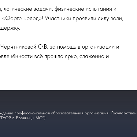
 логические задачи, физические испытания и
 «Форте Боярд»! Участники проявили силу воли,
ддержку.
Черятниковой О.В. за помощь в организации и
влечённости всё прошло ярко, слаженно и
ждение профессиональная образовательная организация "Государственн
"ГУОР г. Бронницы МО")