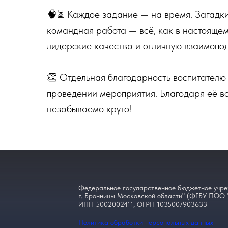
🧠⏳ Каждое задание — на время. Загадки,
командная работа — всё, как в настоящем
лидерские качества и отличную взаимопо
👏 Отдельная благодарность воспитателю 
проведении мероприятия. Благодаря её во
незабываемо круто!
Федеральное государственное бюджетное учре
г. Бронницы Московской области" (ФГБУ ПОО 
ИНН 5002002411, ОГРН 1035007903633
Политика обработки персональных данных