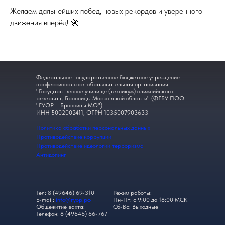
Желаем дальнейших побед, новых рекордов и уверенного
движения вперёд! 🚀
Федеральное государственное бюджетное учреждение
профессиональная образовательная организация
"Государственное училище (техникум) олимпийского
резерва г. Бронницы Московской области" (ФГБУ ПОО
"ГУОР г. Бронницы МО")
ИНН 5002002411, ОГРН 1035007903633
Политика обработки персональных данных
Противодействие коррупции
Противодействие идеологии терроризма
Антидопинг
Тел: 8 (49646) 69-310
Режим работы:
E-mail:
info@гуор.рф
Пн-Пт: с 9:00 до 18:00 МСК
Общежитие вахта:
Сб-Вс: Выходные
Телефон: 8 (49646) 66-767