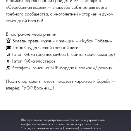
В рамках соревнований пройдёт и 92-я эстафета
«Серебряная ладья» — знаковое событие для всего
гребного сообщества, с многолетней историей и духом
командной борьбы!
В программе мероприятий:
🏆 Заезды среди мужчин и женщин – «Кубок Победы»
🎓 I этап Студенческой гребной лиги
🤝 I этап Кубка гребных клубов (любительские команды)
🏅 I этап Кубка Мастеров
🏄 Эстафеты, гонки на SUP-бордах и лодках «Дракон»
Наши спортсмены готовы показать характер и борьбу —
вперёд, ГУОР Бронницы!
Федеральное государственное бюджетное учреждение
профессиональная образовательная организация
"Государственное училище (техникум) олимпийского